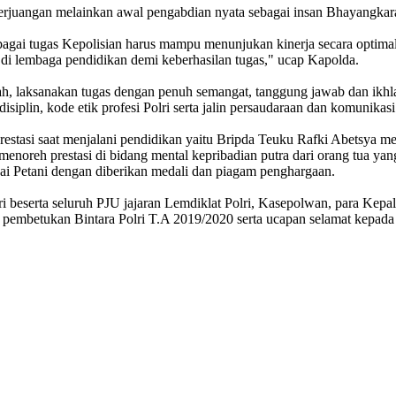
i perjuangan melainkan awal pengabdian nyata sebagai insan Bhayangkar
gai tugas Kepolisian harus mampu menunjukan kinerja secara optimal, 
 di lembaga pendidikan demi keberhasilan tugas," ucap Kapolda.
h, laksanakan tugas dengan penuh semangat, tanggung jawab dan ikhlas,
siplin, kode etik profesi Polri serta jalin persaudaraan dan komunikasi
estasi saat menjalani pendidikan yaitu Bripda Teuku Rafki Abetsya me
enoreh prestasi di bidang mental kepribadian putra dari orang tua y
gai Petani dengan diberikan medali dan piagam penghargaan.
eserta seluruh PJU jajaran Lemdiklat Polri, Kasepolwan, para Kepala 
pembetukan Bintara Polri T.A 2019/2020 serta ucapan selamat kepada or