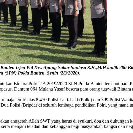
nten Irjen Pol Drs. Agung Sabar Santoso S.H.,M.H lantik 200 Bin
ra (SPN) Polda Banten. Senin (2/3/2020).
ntukan Bintara Polri T.A 2019/2020 SPN Polda Banten tersebut para 
s, Danrem 064 Mulana Yusuf beserta para orang tua/wali Bintara r
aja terdiri atas 8.470 Polisi Laki-Laki (Polki) dan 399 Polisi Wanit
ua Polisi (Bripda) di seluruh lembaga pendidikan Polri, yang mana u
kan anugerah Allah SWT yang harus di syukuri, doa dan dukungan kel
si serta menjadi teladan dan kebanggan bagi masyarakat, bangsa dan ne