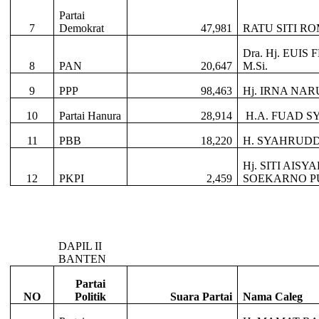
Partai
7
Demokrat
47,981
RATU SITI R
Dra. Hj. EUIS
8
PAN
20,647
M.Si.
9
PPP
98,463
Hj. IRNA NAR
10
Partai Hanura
28,914
H.A. FUAD S
11
PBB
18,220
H. SYAHRUDD
Hj. SITI AISY
12
PKPI
2,459
SOEKARNO P
DAPIL II
BANTEN
Partai
NO
Politik
Suara Partai
Nama Caleg