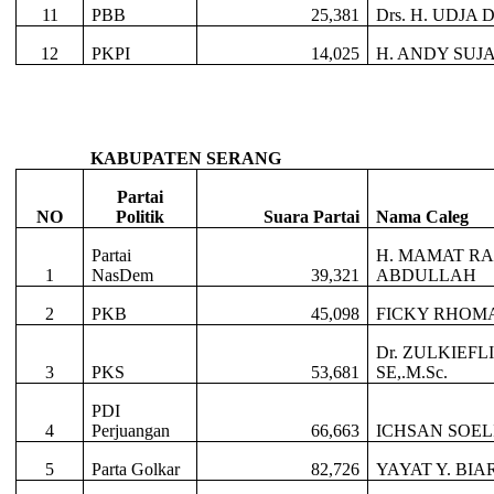
11
PBB
25,381
Drs. H. UDJA
12
PKPI
14,025
H. ANDY SUJAD
KABUPATEN SERANG
Partai
NO
Politik
Suara Partai
Nama Caleg
Partai
H. MAMAT R
1
NasDem
39,321
ABDULLAH
2
PKB
45,098
FICKY RHOM
Dr. ZULKIEF
3
PKS
53,681
SE,.M.Sc.
PDI
4
Perjuangan
66,663
ICHSAN SOEL
5
Parta Golkar
82,726
YAYAT Y. BIA