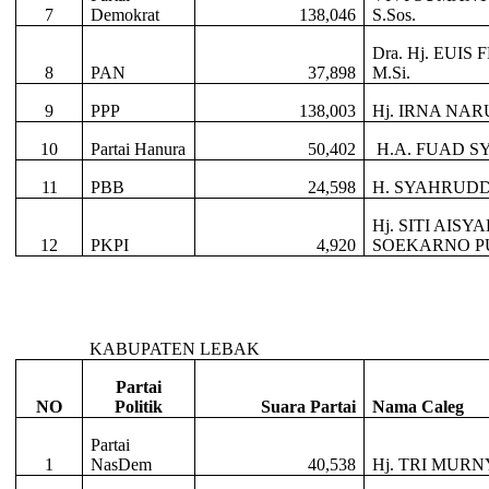
7
Demokrat
138,046
S.Sos.
Dra. Hj. EUIS
8
PAN
37,898
M.Si.
9
PPP
138,003
Hj. IRNA NAR
10
Partai Hanura
50,402
H.A. FUAD S
11
PBB
24,598
H. SYAHRUDD
Hj. SITI AISY
12
PKPI
4,920
SOEKARNO P
KABUPATEN LEBAK
Partai
NO
Politik
Suara Partai
Nama Caleg
Partai
1
NasDem
40,538
Hj. TRI MURN