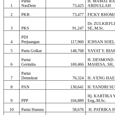
Partai
H. MAMAT R
1
NasDem
73,425
ABDULLAH
2
PKB
73,477
FICKY RHOM
Dr. ZULKIEF
3
PKS
91,247
SE,.M.Sc.
PDI
4
Perjuangan
117,960
ICHSAN SOEL
5
Parta Golkar
148,768
YAYAT Y. BIA
Partai
H. DESMOND 
6
Gerindra
169,466
MAHESA, SH,
Partai
7
Demokrat
76,324
H. A'ENG HA
8
PAN
130,641
H. YANDRI S
Hj. KARTIKA 
9
PPP
104,889
Eng,.M.Sc.
10
Partai Hanura
58,676
H. PATRIKA 