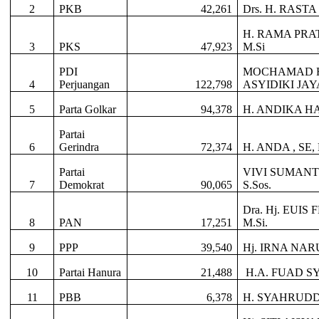
2
PKB
42,261
Drs. H. RAST
H. RAMA PRAT
3
PKS
47,923
M.Si
PDI
MOCHAMAD 
4
Perjuangan
122,798
ASYIDIKI JA
5
Parta Golkar
94,378
H. ANDIKA HA
Partai
6
Gerindra
72,374
H. ANDA , SE
Partai
VIVI SUMANT
7
Demokrat
90,065
S.Sos.
Dra. Hj. EUIS
8
PAN
17,251
M.Si.
9
PPP
39,540
Hj. IRNA NAR
10
Partai Hanura
21,488
H.A. FUAD S
11
PBB
6,378
H. SYAHRUDD