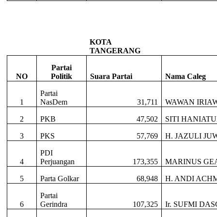
KOTA
TANGERANG
Partai
NO
Politik
Suara Partai
Nama Caleg
Partai
1
NasDem
31,711
WAWAN IRIAW
2
PKB
47,502
SITI HANIATU
3
PKS
57,769
H. JAZULI JUW
PDI
4
Perjuangan
173,355
MARINUS GEA
5
Parta Golkar
68,948
H. ANDI ACH
Partai
6
Gerindra
107,325
Ir. SUFMI D