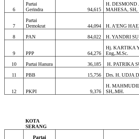
Partai
H. DESMOND 
6
Gerindra
94,615
MAHESA, SH,
Partai
7
Demokrat
44,094
H. A'ENG HA
8
PAN
84,022
H. YANDRI S
Hj. KARTIKA 
9
PPP
64,276
Eng,.M.Sc.
10
Partai Hanura
36,185
H. PATRIKA 
11
PBB
15,756
Drs. H. UDJA
H. MAHMUDI
12
PKPI
9,376
SH,.MH.
KOTA
SERANG
Partai