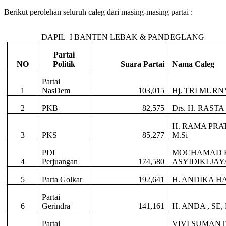
Berikut perolehan seluruh caleg dari masing-masing partai :
DAPIL I BANTEN LEBAK & PANDEGLANG
Partai
NO
Politik
Suara Partai
Nama Caleg
Partai
1
NasDem
103,015
Hj. TRI MURN
2
PKB
82,575
Drs. H. RAST
H. RAMA PRAT
3
PKS
85,277
M.Si
PDI
MOCHAMAD 
4
Perjuangan
174,580
ASYIDIKI JA
5
Parta Golkar
192,641
H. ANDIKA HA
Partai
6
Gerindra
141,161
H. ANDA , SE
Partai
VIVI SUMANT