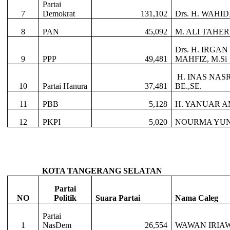
Partai
7
Demokrat
131,102
Drs. H. WAHID
8
PAN
45,092
M. ALI TAHER
Drs. H. IRGA
9
PPP
49,481
MAHFIZ, M.Si
H. INAS NAS
10
Partai Hanura
37,481
BE.,SE.
11
PBB
5,128
H. YANUAR AM
12
PKPI
5,020
NOURMA YUNI
KOTA TANGERANG SELATAN
Partai
NO
Politik
Suara Partai
Nama Caleg
Partai
1
NasDem
26,554
WAWAN IRIAW