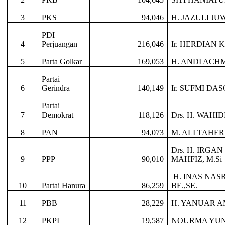
3
PKS
94,046
H. JAZULI JUW
PDI
4
Perjuangan
216,046
Ir. HERDIAN
5
Parta Golkar
169,053
H. ANDI ACH
Partai
6
Gerindra
140,149
Ir. SUFMI D
Partai
7
Demokrat
118,126
Drs. H. WAHID
8
PAN
94,073
M. ALI TAHER
Drs. H. IRGA
9
PPP
90,010
MAHFIZ, M.Si
H. INAS NAS
10
Partai Hanura
86,259
BE.,SE.
11
PBB
28,229
H. YANUAR AM
12
PKPI
19,587
NOURMA YUNI