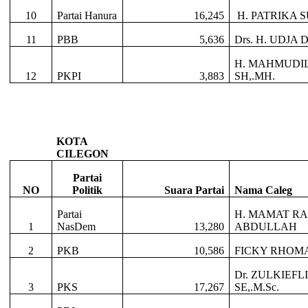
10
Partai Hanura
16,245
H. PATRIKA 
11
PBB
5,636
Drs. H. UDJA
H. MAHMUDI
12
PKPI
3,883
SH,.MH.
KOTA
CILEGON
Partai
NO
Politik
Suara Partai
Nama Caleg
Partai
H. MAMAT R
1
NasDem
13,280
ABDULLAH
2
PKB
10,586
FICKY RHOM
Dr. ZULKIEF
3
PKS
17,267
SE,.M.Sc.