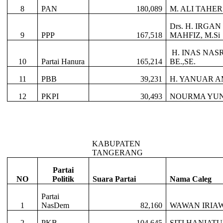
8
PAN
180,089
M. ALI TAHER
Drs. H. IRGA
9
PPP
167,518
MAHFIZ, M.Si
H. INAS NAS
10
Partai Hanura
165,214
BE.,SE.
11
PBB
39,231
H. YANUAR AM
12
PKPI
30,493
NOURMA YUNI
KABUPATEN
TANGERANG
Partai
NO
Politik
Suara Partai
Nama Caleg
Partai
1
NasDem
82,160
WAWAN IRIAW
2
PKB
104,645
SITI HANIATU