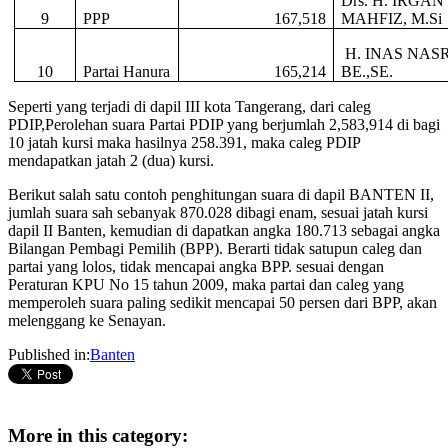
Drs. H. IRGA
9
PPP
167,518
MAHFIZ, M.Si
H. INAS NAS
10
Partai Hanura
165,214
BE.,SE.
Seperti yang terjadi di dapil III kota Tangerang, dari caleg
PDIP,Perolehan suara Partai PDIP yang berjumlah 2,583,914 di bagi
10 jatah kursi maka hasilnya 258.391, maka caleg PDIP
mendapatkan jatah 2 (dua) kursi.
Berikut salah satu contoh penghitungan suara di dapil BANTEN II,
jumlah suara sah sebanyak 870.028 dibagi enam, sesuai jatah kursi
dapil II Banten, kemudian di dapatkan angka 180.713 sebagai angka
Bilangan Pembagi Pemilih (BPP). Berarti tidak satupun caleg dan
partai yang lolos, tidak mencapai angka BPP. sesuai dengan
Peraturan KPU No 15 tahun 2009, maka partai dan caleg yang
memperoleh suara paling sedikit mencapai 50 persen dari BPP, akan
melenggang ke Senayan.
Published in:
Banten
More in this category: