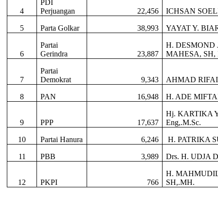
PDI
4
Perjuangan
22,456
ICHSAN SOEL
5
Parta Golkar
38,993
YAYAT Y. BIA
Partai
H. DESMOND 
6
Gerindra
23,887
MAHESA, SH,
Partai
7
Demokrat
9,343
AHMAD RIFAI
8
PAN
16,948
H. ADE MIFTA
Hj. KARTIKA 
9
PPP
17,637
Eng,.M.Sc.
10
Partai Hanura
6,246
H. PATRIKA 
11
PBB
3,989
Drs. H. UDJA
H. MAHMUDI
12
PKPI
766
SH,.MH.