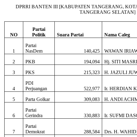
DPRRI BANTEN III [KABUPATEN TANGERANG, KO
TANGERANG SELATAN]
Partai
NO
Politik
Suara Partai
Nama Caleg
Partai
1
NasDem
140,425
WAWAN IRIAW
2
PKB
194,094
Hj. SITI MASR
3
PKS
215,323
H. JAZULI JUW
PDI
4
Perjuangan
522,977
Ir. HERDIAN
5
Parta Golkar
309,083
H. ANDI ACH
Partai
6
Gerindra
330,883
Ir. SUFMI D
Partai
7
Demokrat
288,584
Drs. H. WAHID