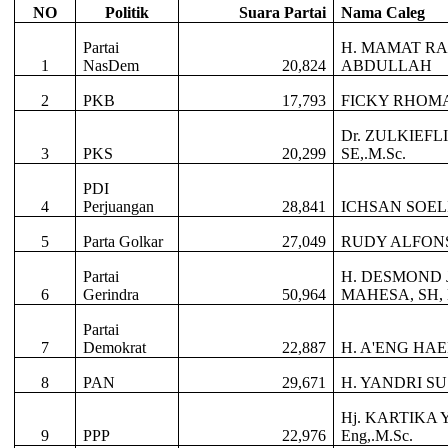
NO
Politik
Suara Partai
Nama Caleg
Partai
H. MAMAT R
1
NasDem
20,824
ABDULLAH
2
PKB
17,793
FICKY RHOM
Dr. ZULKIEF
3
PKS
20,299
SE,.M.Sc.
PDI
4
Perjuangan
28,841
ICHSAN SOEL
5
Parta Golkar
27,049
RUDY ALFONS
Partai
H. DESMOND 
6
Gerindra
50,964
MAHESA, SH,
Partai
7
Demokrat
22,887
H. A'ENG HA
8
PAN
29,671
H. YANDRI S
Hj. KARTIKA 
9
PPP
22,976
Eng,.M.Sc.