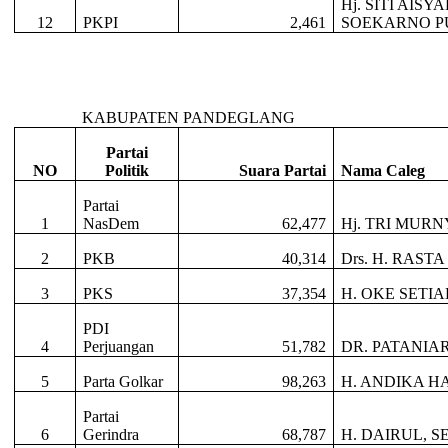
Hj. SITI AISY
12
PKPI
2,461
SOEKARNO P
KABUPATEN PANDEGLANG
Partai
NO
Politik
Suara Partai
Nama Caleg
Partai
1
NasDem
62,477
Hj. TRI MURN
2
PKB
40,314
Drs. H. RAST
3
PKS
37,354
H. OKE SETIAD
PDI
4
Perjuangan
51,782
DR. PATANIA
5
Parta Golkar
98,263
H. ANDIKA HA
Partai
6
Gerindra
68,787
H. DAIRUL, SE