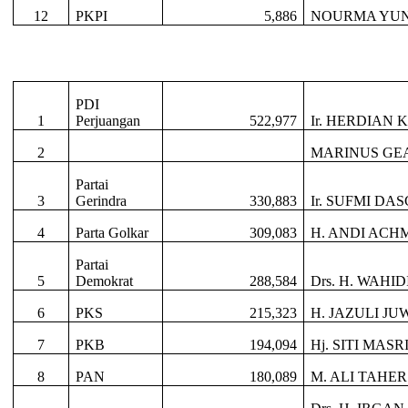
12
PKPI
5,886
NOURMA YUNI
PDI
1
Perjuangan
522,977
Ir. HERDIAN
2
MARINUS GEA
Partai
3
Gerindra
330,883
Ir. SUFMI D
4
Parta Golkar
309,083
H. ANDI ACH
Partai
5
Demokrat
288,584
Drs. H. WAHID
6
PKS
215,323
H. JAZULI JUW
7
PKB
194,094
Hj. SITI MASR
8
PAN
180,089
M. ALI TAHER