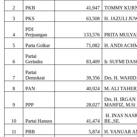
2
PKB
41,947
TOMMY KUR
3
PKS
63,508
H. JAZULI JUW
PDI
4
Perjuangan
133,576
PRITA MULYA
5
Parta Golkar
71,082
H. ANDI ACH
Partai
6
Gerindra
83,409
Ir. SUFMI D
Partai
7
Demokrat
39,356
Drs. H. WAHID
8
PAN
40,924
M. ALI TAHER
Drs. H. IRGA
9
PPP
28,027
MAHFIZ, M.Si
H. INAS NAS
10
Partai Hanura
41,474
BE.,SE.
11
PBB
5,874
H. YANUAR AM