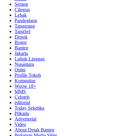
Serang
Cilegon
Lebak
Pandeglang
Tangerang
TangSel
Depok
Bogor
Banten
Jakarta
Lubuk Linggau
Nusantara
Opini
Profile Tokoh
Komunitas
Woow 18+
MMS
Celoteh
editorial
Today Seketika
Pilkada
Advertorial
Video
About Detak Banten
Pedoman Media Siber