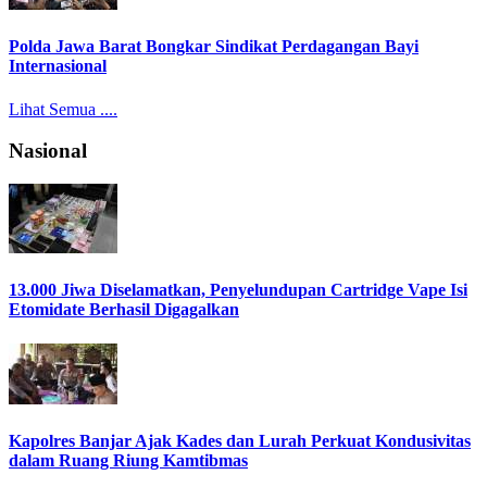
Polda Jawa Barat Bongkar Sindikat Perdagangan Bayi
Internasional
Lihat Semua ....
Nasional
13.000 Jiwa Diselamatkan, Penyelundupan Cartridge Vape Isi
Etomidate Berhasil Digagalkan
Kapolres Banjar Ajak Kades dan Lurah Perkuat Kondusivitas
dalam Ruang Riung Kamtibmas