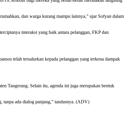
-19, terlebih bagi mereka yang benar-benar merasakan langsung
irumahkan, dan warga kurang mampu lainnya,” ujar Sofyan dalam
rciptanya interaksi yang baik antara pelanggan, FKP dan
nsos telah tersalurkan kepada pelanggan yang terkena dampak
n Tangerang. Selain itu, agenda ini juga merupakan bentuk
, tanpa ada dialog panjang,” tandasnya. (ADV)