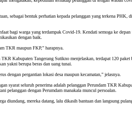
r mengatakan, kepedulian terhadap pelanggan di tengah wabah covid
n, sebagai bentuk perhatian kepada pelanggan yang terkena PHK, d
faat bagi warga yang terdampak Covid-19. Kendati semoga ke depan te
nikasikan dengan baik.
mdam TKR maupun FKP,” harapnya.
KR Kabupaten Tangerang Sutikno menjelaskan, terdapat 120 paket ba
kan yakni berupa beras dan uang tunai.
 terus dengan pergantian lokasi desa maupun kecamatan,” jelasnya.
ngan syarat seluruh penerima adalah pelanggan Perundam TKR Kabupate
batani pelanggan dengan Perumdam manakala muncul persoalan.
a diundang, mereka datang, lalu dikasih bantuan dan langsung pulang