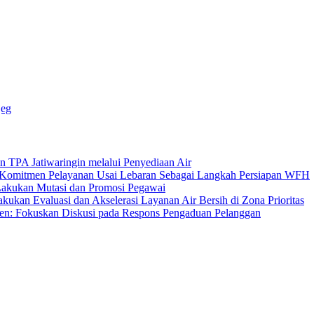
jeg
A Jatiwaringin melalui Penyediaan Air
mitmen Pelayanan Usai Lebaran Sebagai Langkah Persiapan WFH
ukan Mutasi dan Promosi Pegawai
 Evaluasi dan Akselerasi Layanan Air Bersih di Zona Prioritas
 Fokuskan Diskusi pada Respons Pengaduan Pelanggan