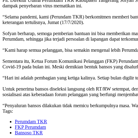
Plt. Direktur Utama Perumdam TKR Kabupaten Tangerang Sofyan Sapa
dampak penyebaran virus mematikan ini.
“Selama pandemi, kami (Perundam TKR) berkomitmen memberi bantua
keterangan tertulisnya, Jumat (17/7/2020).
Sofyan berharap, semoga pemberian bantuan ini bisa memberikan man
Perumdam, sehingga jika terjadi persoalan di lapangan dapat terkomu
“Kami harap semua pelanggan, bisa semakin mengenal lebih Peru
Sementara itu, Ketua Forum Komunikasi Pelanggan (FKP) Perundam T
Covid-19 pada bulan ini. Meski demikian bentuk bansos yang disalur
“Hari ini adalah pembagian yang ketiga kalinya. Setiap bulan digilir
Untuk penerima bansos diseleksi langsung oleh RT/RW setempat, de
sosialisasi atas keberadaan forum pelanggan yang berfungi menjem
“Penyaluran bansos dilakukan tidak memicu berkumpulnya masa. Warg
Tags:
Perumdam TKR
FKP Perumdam
Bansoso TKR