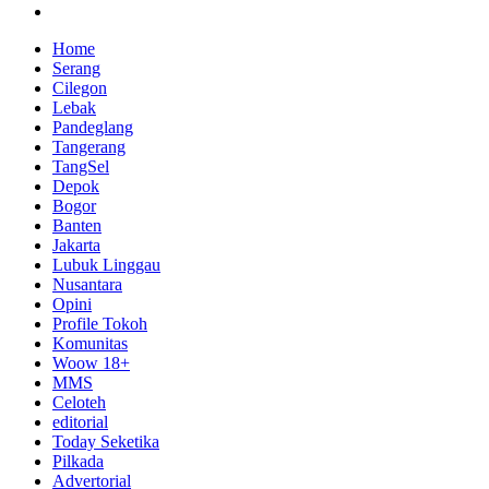
Home
Serang
Cilegon
Lebak
Pandeglang
Tangerang
TangSel
Depok
Bogor
Banten
Jakarta
Lubuk Linggau
Nusantara
Opini
Profile Tokoh
Komunitas
Woow 18+
MMS
Celoteh
editorial
Today Seketika
Pilkada
Advertorial