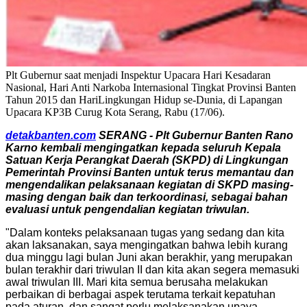
Plt Gubernur saat menjadi Inspektur Upacara Hari Kesadaran
Nasional, Hari Anti Narkoba Internasional Tingkat Provinsi Banten
Tahun 2015 dan HariLingkungan Hidup se-Dunia, di Lapangan
Upacara KP3B Curug Kota Serang, Rabu (17/06).
detakbanten.com
SERANG - Plt Gubernur Banten Rano
Karno kembali mengingatkan kepada seluruh Kepala
Satuan Kerja Perangkat Daerah (SKPD) di Lingkungan
Pemerintah Provinsi Banten untuk terus memantau dan
mengendalikan pelaksanaan kegiatan di SKPD masing-
masing dengan baik dan terkoordinasi, sebagai bahan
evaluasi untuk pengendalian kegiatan triwulan.
"Dalam konteks pelaksanaan tugas yang sedang dan kita
akan laksanakan, saya mengingatkan bahwa lebih kurang
dua minggu lagi bulan Juni akan berakhir, yang merupakan
bulan terakhir dari triwulan II dan kita akan segera memasuki
awal triwulan III. Mari kita semua berusaha melakukan
perbaikan di berbagai aspek terutama terkait kepatuhan
pada aturan, dan sangat perlu melaksanakan upaya