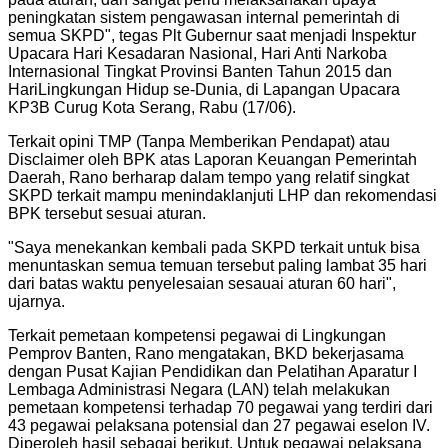
peningkatan sistem pengawasan internal pemerintah di
semua SKPD", tegas Plt Gubernur saat menjadi Inspektur
Upacara Hari Kesadaran Nasional, Hari Anti Narkoba
Internasional Tingkat Provinsi Banten Tahun 2015 dan
HariLingkungan Hidup se-Dunia, di Lapangan Upacara
KP3B Curug Kota Serang, Rabu (17/06).
Terkait opini TMP (Tanpa Memberikan Pendapat) atau
Disclaimer oleh BPK atas Laporan Keuangan Pemerintah
Daerah, Rano berharap dalam tempo yang relatif singkat
SKPD terkait mampu menindaklanjuti LHP dan rekomendasi
BPK tersebut sesuai aturan.
"Saya menekankan kembali pada SKPD terkait untuk bisa
menuntaskan semua temuan tersebut paling lambat 35 hari
dari batas waktu penyelesaian sesauai aturan 60 hari",
ujarnya.
Terkait pemetaan kompetensi pegawai di Lingkungan
Pemprov Banten, Rano mengatakan, BKD bekerjasama
dengan Pusat Kajian Pendidikan dan Pelatihan Aparatur I
Lembaga Administrasi Negara (LAN) telah melakukan
pemetaan kompetensi terhadap 70 pegawai yang terdiri dari
43 pegawai pelaksana potensial dan 27 pegawai eselon IV.
Diperoleh hasil sebagai berikut. Untuk pegawai pelaksana