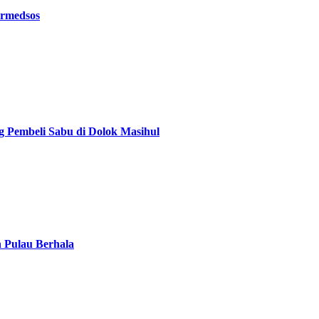
ermedsos
g Pembeli Sabu di Dolok Masihul
n Pulau Berhala