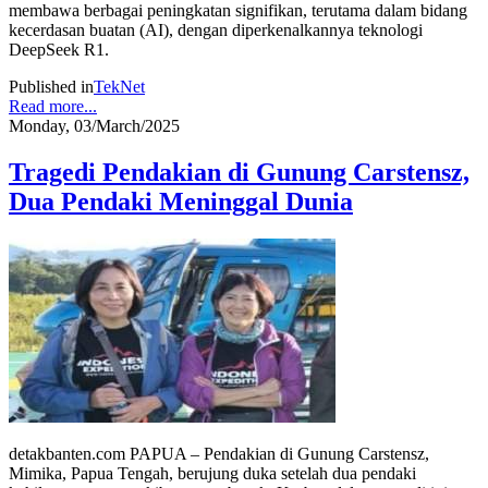
membawa berbagai peningkatan signifikan, terutama dalam bidang
kecerdasan buatan (AI), dengan diperkenalkannya teknologi
DeepSeek R1.
Published in
TekNet
Read more...
Monday, 03/March/2025
Tragedi Pendakian di Gunung Carstensz,
Dua Pendaki Meninggal Dunia
detakbanten.com PAPUA – Pendakian di Gunung Carstensz,
Mimika, Papua Tengah, berujung duka setelah dua pendaki