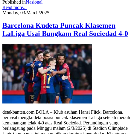
Published in
Nasional
Read more...
Monday, 03/March/2025
Barcelona Kudeta Puncak Klasemen
LaLiga Usai Bungkam Real Sociedad 4-0
detakbanten.com BOLA – Klub asuhan Hansi Flick, Barcelona,
berhasil mengkudeta posisi puncak klasemen LaLiga setelah meraih
kemenangan telak 4-0 atas Real Sociedad. Pertandingan yang
berlangsung pada Minggu malam (2/3/2025) di Stadion Olimpiade
Lluis Companys ini menampilkan dominasi penuh dari Blaugrana.