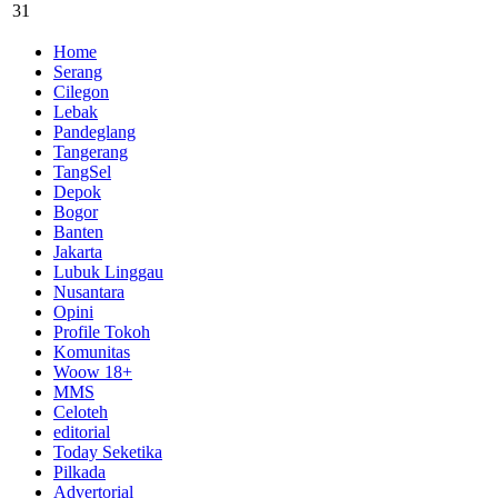
31
Home
Serang
Cilegon
Lebak
Pandeglang
Tangerang
TangSel
Depok
Bogor
Banten
Jakarta
Lubuk Linggau
Nusantara
Opini
Profile Tokoh
Komunitas
Woow 18+
MMS
Celoteh
editorial
Today Seketika
Pilkada
Advertorial