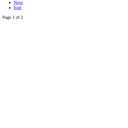
Next
End
Page 1 of 2