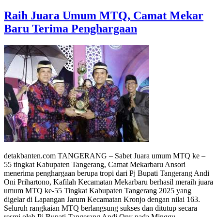
Raih Juara Umum MTQ, Camat Mekar
Baru Terima Penghargaan
detakbanten.com TANGERANG – Sabet Juara umum MTQ ke –
55 tingkat Kabupaten Tangerang, Camat Mekarbaru Ansori
menerima penghargaan berupa tropi dari Pj Bupati Tangerang Andi
Oni Prihartono, Kafilah Kecamatan Mekarbaru berhasil meraih juara
umum MTQ ke-55 Tingkat Kabupaten Tangerang 2025 yang
digelar di Lapangan Jarum Kecamatan Kronjo dengan nilai 163.
Seluruh rangkaian MTQ berlangsung sukses dan ditutup secara
resmi oleh Pj Bupati Tangerang Andi Ony pada Minggu